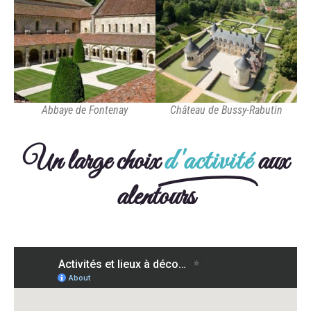
Abbaye de Fontenay
Château de Bussy-Rabutin
Un large choix
d'activité
aux
alentours