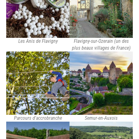
Les Anis de Flavigny
Flavigny-sur-Ozerain (un des
plus beaux villages de France)
Parcours d'accrobranche
Semur-en-Auxois