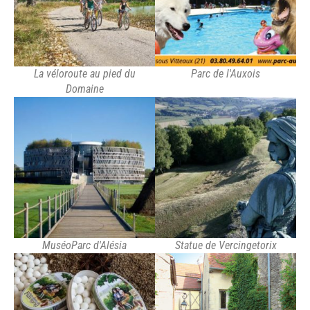
La véloroute au pied du
Parc de l'Auxois
Domaine
MuséoParc d'Alésia
Statue de Vercingetorix