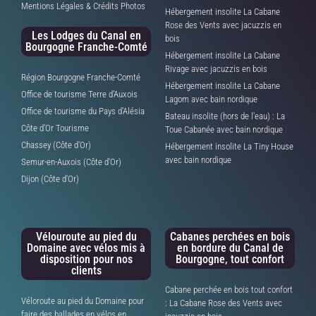
Mentions Légales & Crédits Photos
Hébergement insolite La Cabane
Rose des Vents avec jacuzzis en
Les Lodges du Canal en
bois
Bourgogne Franche-Comté
Hébergement insolite La Cabane
Rivage avec jacuzzis en bois
Région Bourgogne Franche-Comté
Hébergement insolite La Cabane
Office de tourisme Terre d’Auxois
Lagom avec bain nordique
Office de tourisme du Pays d’Alésia
Bateau insolite (hors de l'eau) : La
Côte d’Or Tourisme
Toue Cabanée avec bain nordique
Chassey (Côte d'Or)
Hébergement insolite La Tiny House
avec bain nordique
Semur-en-Auxois (Côte d'Or)
Dijon (Côte d'Or)
Vélouroute au pied du
Cabanes perchées en bois
Domaine avec vélos mis à
en bordure du Canal de
disposition pour nos
Bourgogne, tout confort
clients
Cabane perchée en bois tout confort
Véloroute au pied du Domaine pour
: La Cabane Rose des Vents avec
faire des ballades en vélos en