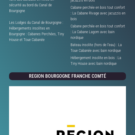
jacuzzis en bois
sécurité au bord du Canal de
Cabane perchée en bois tout confort
Bourgogne
: La Cabane Rivage avec jacuzzis en
bois
Les Lodges du Canal de Bourgogne :
Cabane perchée en bois tout confort
Hébergements insolites en
: La Cabane Lagom avec bain
Bourgogne : Cabanes Perchées, Tiny
nordique
House et Toue Cabanée
Bateau insolite (hors de l'eau) : La
Toue Cabanée avec bain nordique
Hébergement insolite en bois : La
Tiny House avec bain nordique
REGION BOURGOGNE FRANCHE COMTÉ